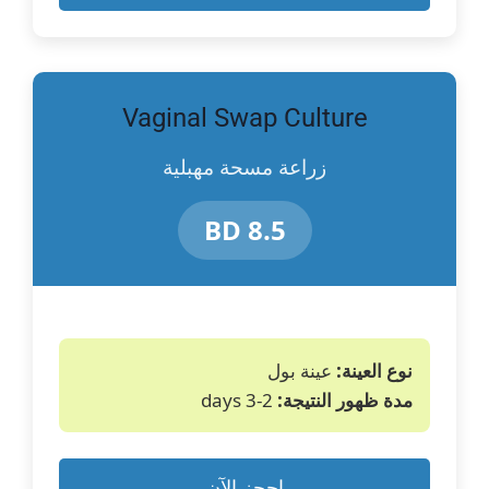
المتسلسل النوعي)
Candida lusitaniae,
المبيضات اللوسيتانية
PCR, Qualitative
(تفاعل البوليميراز
Vaginal Swap Culture
المتسلسل النوعي)
زراعة مسحة مهبلية
Candida
المبيضات الدبلينية
dubliniensis, PCR,
(تفاعل البوليميراز
8.5 BD
Qualitative
المتسلسل النوعي)
Atopobium vaginae
أتوبوبيوم مهبلي
نوع العينة:
عينة بول
Megasphaera type 1
ميغاسفيرا النوع 1
مدة ظهور النتيجة:
2-3 days
Bacterial vaginosis-
البكتيريا المرتبطة
associated bacteria
بالتهاب المهبل البكتيري
احجز الآن
2
2