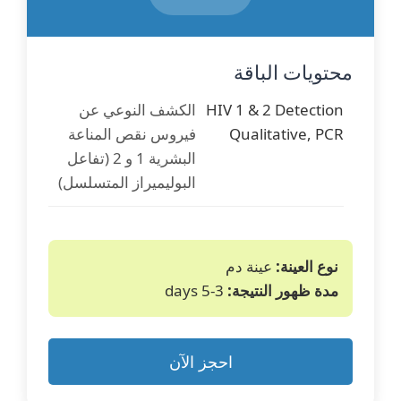
Herpes Simplex II -
فيروس الهربس البسيط
PCR
النوع الثاني (تفاعل
محتويات الباقة
البوليميراز المتسلسل)
HIV 1 & 2 Detection
الكشف النوعي عن
Qualitative, PCR
فيروس نقص المناعة
Candida Albicans -
المبيضات البيضاء
البشرية 1 و 2 (تفاعل
PCR
(تفاعل البوليميراز
البوليميراز المتسلسل)
المتسلسل)
Gardnerella
غاردنريلا مهبلية (تفاعل
Vaginalis -PCR
البوليميراز المتسلسل)
نوع العينة:
عينة دم
مدة ظهور النتيجة:
3-5 days
Haemophilus
المستدمية دوكراي
ducreyi,Qualitative
(تفاعل البوليميراز
by RT-PCR
المتسلسل النوعي)
احجز الآن
Treponema Pallidum
اللولبية الشاحبة (تفاعل