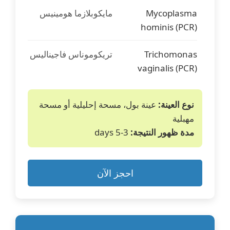
Mycoplasma
مايكوبلازما هومينيس
hominis (PCR)
Trichomonas
تريكوموناس فاجيناليس
vaginalis (PCR)
Ureaplasma
يوريابلازما يورياليتكم
نوع العينة:
عينة بول، مسحة إحليلية أو مسحة
urealyticum (PCR)
مهبلية
مدة ظهور النتيجة:
3-5 days
Ureaplasma parvum
يوريابلازما بارفوم
(PCR)
احجز الآن
Neisseria
نيسيريا جونوريا
gonorrhoeae (PCR)
(السيلان)
Herpes Simplex
فيروس الهربس البسيط