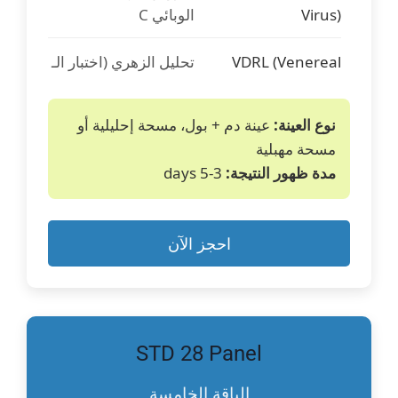
Virus)
الوبائي C
VDRL (Venereal
تحليل الزهري (اختبار الـ
VDRL)
Disease Research
Laboratory test)
نوع العينة:
عينة دم + بول، مسحة إحليلية أو
مسحة مهبلية
Chlamydia
الكلاميديا تراخوماتيس
مدة ظهور النتيجة:
3-5 days
trachomatis (PCR)
Mycoplasma
مايكوبلازما جينيتاليوم
احجز الآن
genitalium (PCR)
Mycoplasma
مايكوبلازما هومينيس
hominis (PCR)
STD 28 Panel
Trichomonas
تريكوموناس فاجيناليس
الباقة الخامسة
vaginalis (PCR)