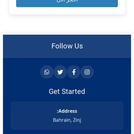
Mobiluncus spp. (M.
موبيلونكس (م.
mulieris, M. curtisii)
موليريس، م. كورتيسي)
Bacteroides fragilis
العصوانية الهشة
Follow Us
Lactobacillus spp. (L.
اللبنبية (ل. كريسپاتوس،
crispatus, L. gasseri,
ل. غاسيري، ل.
L. jensenii)
جينسيني)
Get Started
Address:
Bahrain, Zinj